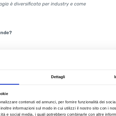
ogia è diversificata per industry e come
ende?
a è promossa attraverso i nostri canali di
e tramite sito internet e social media,
llettori”, ovvero attori del territorio con i
anti del mondo delle imprese, come
Dettagli
ncipali di TEC4I FVG, cluster regionali, altri
 parte dell’ecosistema dell’innovazione del
ookie
nalizzare contenuti ed annunci, per fornire funzionalità dei socia
inoltre informazioni sul modo in cui utilizzi il nostro sito con i n
tà alle aziende, raccogliendo in prima
icità e social media, i quali potrebbero combinarle con altre inform