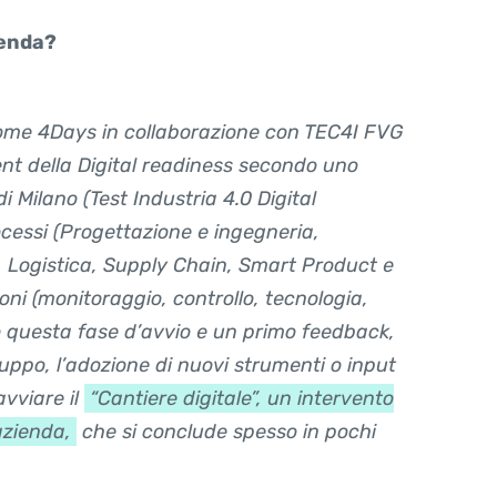
ienda?
ome 4Days in collaborazione con TEC4I FVG
ent
della
Digital readiness
secondo uno
 Milano (Test Industria 4.0 Digital
essi (Progettazione e ingegneria,
 Logistica, Supply Chain, Smart Product e
ni (monitoraggio, controllo, tecnologia,
 questa fase d’avvio e un primo feedback,
luppo, l’adozione di nuovi strumenti o input
avviare il
“Cantiere digitale”, un intervento
azienda,
che si conclude spesso in pochi