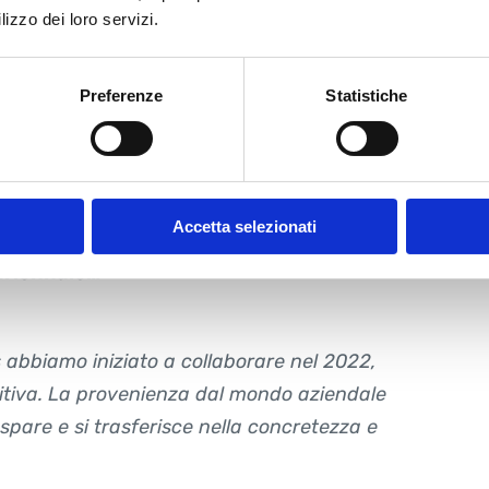
eresse e verificandone infine i requisiti per
lizzo dei loro servizi.
a digitalizzazione. Negli ultimi 5 anni
iende all’anno, grazie al sostegno di un
Preferenze
Statistiche
 aziende (in regime di aiuti di Stato) che
rsi… Scegliendo i partner più competenti per
Accetta selezionati
uriennale…
abbiamo iniziato a collaborare nel 2022,
itiva. La provenienza dal mondo aziendale
spare e si trasferisce nella concretezza e