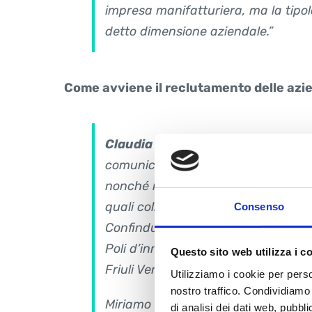
impresa manifatturiera, ma la tipol
detto dimensione aziendale.”
Come avviene il reclutamento delle azi
Claudia Di Benedetto:
“L’iniziativ
comunicazione quindi principalment
nonché ricorrendo al supporto dei “co
quali collaboriamo (es. rappresent
Consenso
Confindustria Udine, uno dei soci pri
Poli d’innovazione, ecc.), anch’essi
Questo sito web utilizza i c
Friuli Venezia Giulia.
Utilizziamo i cookie per perso
nostro traffico. Condividiamo 
Miriamo a far conoscere l’opportuni
di analisi dei dati web, pubbl