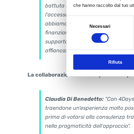
battuta le loro manifestazioni di int
che hanno raccolto dal tuo uti
l’accesso al percorso di supporto all
Selezione
abbiamo coinvolto una decina di az
Necessari
del
finanziamento regionale rivolto alle
consenso
supporta l’erogazione di tali perco
affiancarci negli interventi.”
Rifiuta
La collaborazione con 4Days è ormai pl
Claudia Di Benedetto:
“Con 4Days 
traendone un’esperienza molto pos
prima di votarsi alla consulenza tra
nella pragmaticità dell’approccio”.