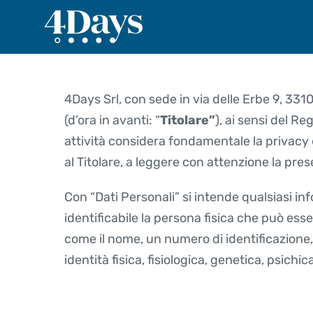
Salta
al
contenuto
4Days Srl, con sede in via delle Erbe 9, 331
(d’ora in avanti: “
Titolare”
), ai sensi del R
attività considera fondamentale la privacy e
al Titolare, a leggere con attenzione la pre
Con “Dati Personali” si intende qualsiasi in
identificabile la persona fisica che può ess
come il nome, un numero di identificazione, d
identità fisica, fisiologica, genetica, psichi