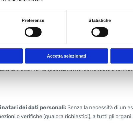
rtecipa;
Preferenze
Statistiche
nali saranno trattati secondo principi di correttezza, lic
no trattati secondo principi di pertinenza e non eccedenz
tegrità dei dati stessi.
Accetta selezionati
zzato al trattamento (debitamente identificato e formato
inatari dei dati personali:
Senza la necessità di un es
oni o verifiche (qualora richiestici), a tutti gli organi i