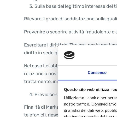
Sulla base del legittimo interesse del ti
Rilevare il grado di soddisfazione sulla qualit
Prevenire o scoprire attività fraudolente o a
Esercitare i diritti del Titolare, per la gesti
diritto in sede giudiziaria.
Nel caso Lei abbia acquistato i nostri servizi
Consenso
relazione a nostri servizi analoghi a quelli d
trattamento, inizialmente o in occasione d
Questo sito web utilizza i c
Previo consenso espresso dell’interessa
Utilizziamo i cookie per perso
nostro traffico. Condividiamo 
Finalità di Marketing, ovvero per inviarle 
di analisi dei dati web, pubbl
telefonici), newsletter, comunicazioni commer
che hanno raccolto dal tuo uti