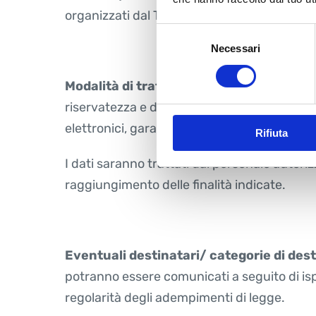
organizzati dal Titolare o a cui il Titolare pa
Selezione
Necessari
del
consenso
Modalità di trattamento:
I suoi dati perso
riservatezza e dei suoi diritti. I dati saran
elettronici, garantendo la riservatezza ed in
Rifiuta
I dati saranno trattati dal personale autori
raggiungimento delle finalità indicate.
Eventuali destinatari/ categorie di dest
potranno essere comunicati a seguito di ispezi
regolarità degli adempimenti di legge.