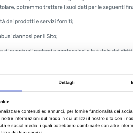
tolare, potremmo trattare i suoi dati per le seguenti fina
à dei prodotti e servizi forniti;
busi dannosi per il Sito;
one di eventuali reclami e contenziosi e la tutela dei dirit
, i Suoi dati potrebbero essere trattati per finalità di inv
Dettagli
a Lei acquistati, senza il Suo consenso (cd. “soft spam”). 
i successive comunicazioni.
ookie
to, potremo trattare i suoi dati per:
nalizzare contenuti ed annunci, per fornire funzionalità dei socia
inoltre informazioni sul modo in cui utilizzi il nostro sito con i n
mediante strumenti di comunicazione automatizzati (via 
icità e social media, i quali potrebbero combinarle con altre inform
ciali e/o materiale pubblicitario su prodotti o servizi of
lizzo dei loro servizi.