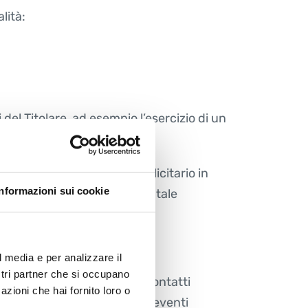
lità:
ti del Titolare, ad esempio l’esercizio di un
io diretto di materiale pubblicitario in
Informazioni sui cookie
Lei ha il diritto di opporsi a tale
l media e per analizzare il
ostri partner che si occupano
e-mail, posta e/o sms e/o contatti
azioni che hai fornito loro o
ferti dal Titolare, inviti ad eventi