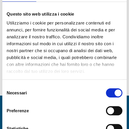
Management: 4Days al
Master BIM dell’Università
Questo sito web utilizza i cookie
Utilizziamo i cookie per personalizzare contenuti ed
di Udine
annunci, per fornire funzionalità dei social media e per
8 Settembre 2021
analizzare il nostro traffico. Condividiamo inoltre
informazioni sul modo in cui utilizzi il nostro sito con i
nostri partner che si occupano di analisi dei dati web,
pubblicità e social media, i quali potrebbero combinarle
Continua a leggere
con altre informazioni che hai fornito loro o che hanno
raccolto dal tuo utilizzo dei loro servizi.
Selezione
Necessari
del
consenso
Preferenze
Statistiche