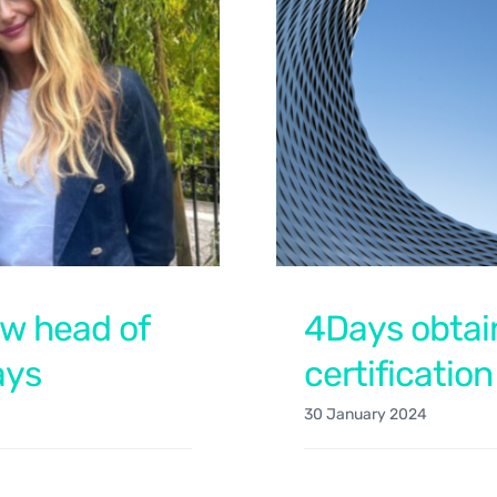
ew head of
4Days obtain
ays
certification
30 January 2024