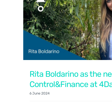
Rita Boldarino as the n
Control&Finance at 4D
6 June 2024