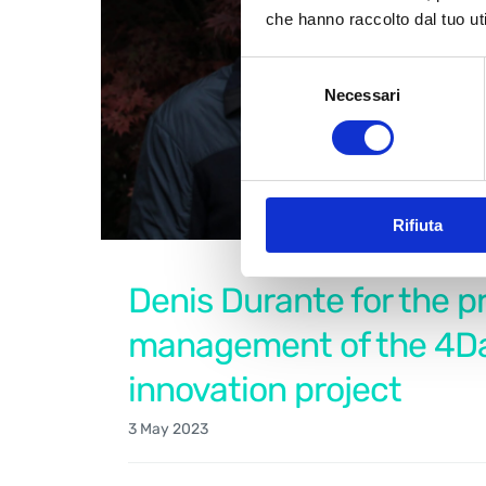
che hanno raccolto dal tuo uti
Selezione
Necessari
del
consenso
Rifiuta
Denis Durante for the p
management of the 4D
innovation project
3 May 2023