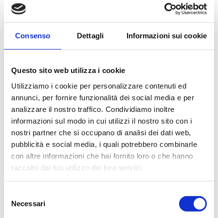
payoff “Less is more”, consapevoli che la
semplicità è un valore solutivo.
Consenso
Dettagli
Informazioni sui cookie
Questo sito web utilizza i cookie
Utilizziamo i cookie per personalizzare contenuti ed
Perché lo facciamo?
annunci, per fornire funzionalità dei social media e per
analizzare il nostro traffico. Condividiamo inoltre
Il fatto che nostri partner e senior
informazioni sul modo in cui utilizzi il nostro sito con i
consultant abboiano ricoperto ruoli
nostri partner che si occupano di analisi dei dati web,
pubblicità e social media, i quali potrebbero combinarle
apicali (AD, CEO, DG, CFO, IT, SCM, R&D) ci
con altre informazioni che hai fornito loro o che hanno
distingue e ci consente di condividere
raccolto dal tuo utilizzo dei loro servizi.
tanto competenze metodologiche quanto
valori esperienziali.
Selezione
Necessari
del
I nostri clienti apprezzano la nostra
consenso